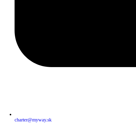
charter@myway.sk